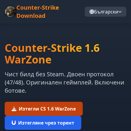
Counter-Strike
Български
Download
Counter-Strike 1.6
WarZone
Чист билд без Steam. Двоен протокол
(47/48). Оригинален геймплей. Включени
ботове.
Изтегли CS 1.6 WarZone
Изтегляне чрез торент