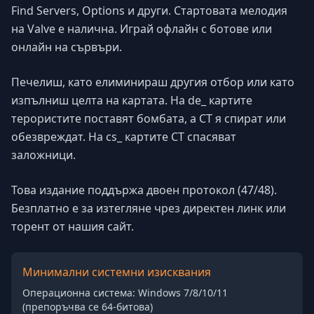
Find Servers, Options и други. Стартовата мелодия
на Valve е налична. Играй офлайн с ботове или
онлайн на сървъри.
Печелиш, като елиминираш другия отбор или като
изпълниш целта на картата. На de_ картите
терористите поставят бомбата, а CT я спират или
обезвреждат. На cs_ картите CT спасяват
заложници.
Това издание поддържа двоен протокол (47/48).
Безплатно е за изтегляне чрез директен линк или
торент от нашия сайт.
Минимални системни изисквания
Операционна система: Windows 7/8/10/11
(препоръчва се 64-битова)