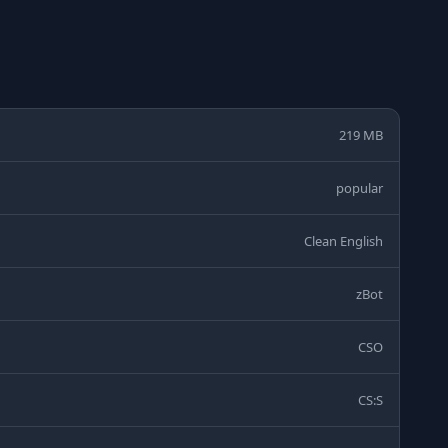
219 MB
popular
Clean English
zBot
CSO
CS:S