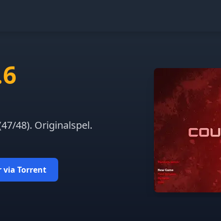
.6
47/48). Originalspel.
 via Torrent