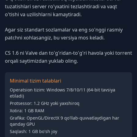
tuzatishlari server ro'yxatini tezlashtiradi va vaqt
o'tishi va uzilishlarni kamaytiradi.
Agar siz standart sozlamalar va eng so'nggi rasmiy
patchni xohlasangiz, bu versiya mos keladi.
CS 1.6 ni Valve dan to'g'ridan-to'g'ri havola yoki torrent
orqali saytimizdan yuklab oling.
Minimal tizim talablari
Operatsion tizim: Windows 7/8/10/11 (64-bit tavsiya
etiladi)
Protsessor: 1.2 GHz yoki yaxshiroq
Xotira: 1 GB RAM
Grafika: OpenGL/DirectX 9 qo'llab-quvvatlaydigan har
qanday GPU
Saqlash: 1 GB bo'sh joy