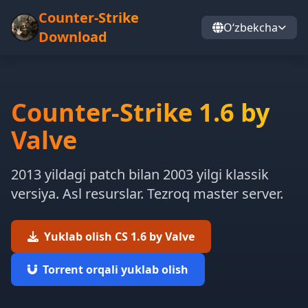
Counter-Strike
Oʻzbekcha
Download
Counter-Strike 1.6 by
Valve
2013 yildagi patch bilan 2003 yilgi klassik
versiya. Asl resurslar. Tezroq master server.
Yuklab olish CS 1.6 by Valve
Torrent orqali yuklab olish