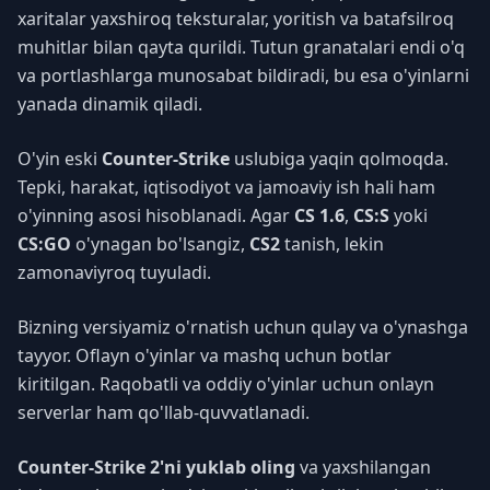
xaritalar yaxshiroq teksturalar, yoritish va batafsilroq
muhitlar bilan qayta qurildi. Tutun granatalari endi o'q
va portlashlarga munosabat bildiradi, bu esa o'yinlarni
yanada dinamik qiladi.
O'yin eski
Counter-Strike
uslubiga yaqin qolmoqda.
Tepki, harakat, iqtisodiyot va jamoaviy ish hali ham
o'yinning asosi hisoblanadi. Agar
CS 1.6
,
CS:S
yoki
CS:GO
o'ynagan bo'lsangiz,
CS2
tanish, lekin
zamonaviyroq tuyuladi.
Bizning versiyamiz o'rnatish uchun qulay va o'ynashga
tayyor. Oflayn o'yinlar va mashq uchun botlar
kiritilgan. Raqobatli va oddiy o'yinlar uchun onlayn
serverlar ham qo'llab-quvvatlanadi.
Counter-Strike 2'ni yuklab oling
va yaxshilangan