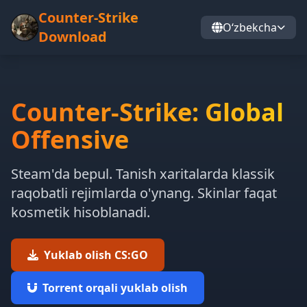
Counter-Strike
Oʻzbekcha
Download
Counter-Strike: Global
Offensive
Steam'da bepul. Tanish xaritalarda klassik
raqobatli rejimlarda o'ynang. Skinlar faqat
kosmetik hisoblanadi.
Yuklab olish CS:GO
Torrent orqali yuklab olish