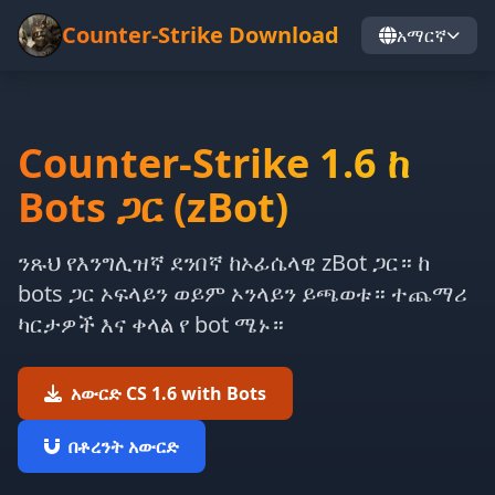
Counter-Strike Download
አማርኛ
Counter-Strike 1.6 ከ
Bots ጋር (zBot)
ንጹህ የእንግሊዝኛ ደንበኛ ከኦፊሴላዊ zBot ጋር። ከ
bots ጋር ኦፍላይን ወይም ኦንላይን ይጫወቱ። ተጨማሪ
ካርታዎች እና ቀላል የ bot ሜኑ።
አውርድ CS 1.6 with Bots
በቶረንት አውርድ