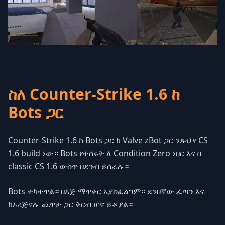
ስለ Counter-Strike 1.6 ከ
Bots ጋር
Counter-Strike 1.6 ከ Bots ጋር ከ Valve zBot ጋር ንጹህ የ CS
1.6 build ነው። Bots የተሰሩት ለ Condition Zero ነበር እና በ
classic CS 1.6 ውስጥ በደንብ ይሰራሉ።
Bots ተካተዋል። በእጅ ማዋቀር አያስፈልግም። ደንበኛው ፈጣን እና
ከኦሪጅናሉ ጨዋታ ጋር ቅርብ ሆኖ ይቆያል።