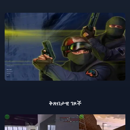
ቅጽበታዊ ገጾች