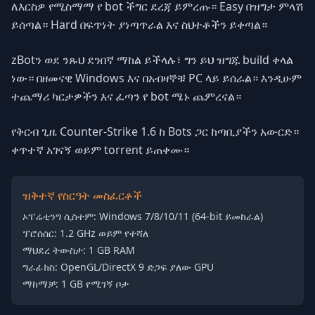
ለእርስዎ የሚስማማ የ bot ችግር ደረጃ ይምረጡ። Easy በዝግታ ምላሽ
ይሰጣል። Hard በፍጥነት ያነጣጥራል እና ስህተቶችን ይቀጣል።
zBotን ወደ ንጹህ ደንበኛ ማከል ይችላሉ፣ ግን ይህ ዝግጁ build ቀላል
ነው። በዘመናዊ Windows እና በአብዛኞቹ PC ላይ ይሰራል። እንዲሁም
ተጨማሪ ካርታዎችን እና ፈጣን የ bot ሜኑ ጨምረናል።
የቅርብ ጊዜ Counter-Strike 1.6 ከ Bots ጋር ከጣቢያችን አውርድ።
ቀጥተኛ አገናኝ ወይም torrent ይጠቀሙ።
ዝቅተኛ የስርዓት መስፈርቶች
ኦፐሬቲንግ ሲስተም: Windows 7/8/10/11 (64-bit ይመከራል)
ፕሮሰሰር: 1.2 GHz ወይም የተሻለ
ማህደረ ትውስታ: 1 GB RAM
ግራፊክስ: OpenGL/DirectX 9 ድጋፍ ያለው GPU
ማከማቻ: 1 GB የሚገኝ ቦታ