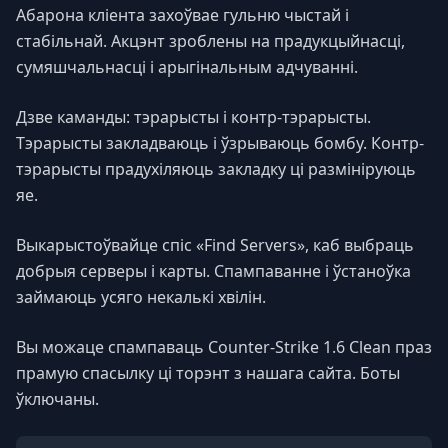
Абарона кліента захоўвае гульню чыстай і
стабільнай. Акцэнт зроблены на прадукцыйнасці,
сумяшчальнасці і арыгінальным адчуванні.
Дзве каманды: тэрарысты і контр-тэрарысты.
Тэрарысты закладваюць і ўзрываюць бомбу. Контр-
тэрарысты прадухіляюць закладку ці размініруюць
яе.
Выкарыстоўвайце спіс «Find Servers», каб выбраць
добрыя серверы і карты. Спампаванне і ўстаноўка
займаюць усяго некалькі хвілін.
Вы можаце спампаваць Counter-Strike 1.6 Clean праз
прамую спасылку ці торэнт з нашага сайта. Боты
ўключаны.