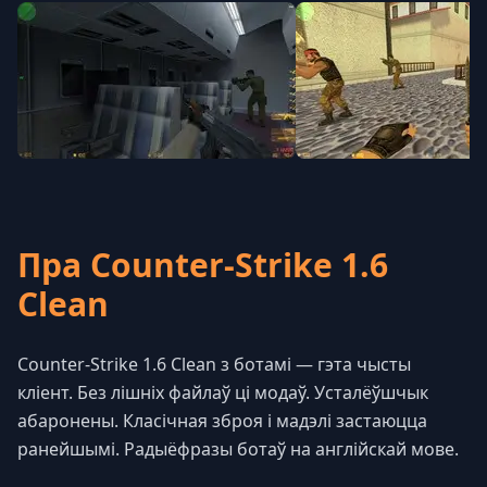
Пра Counter-Strike 1.6
Clean
Counter-Strike 1.6 Clean з ботамі — гэта чысты
кліент. Без лішніх файлаў ці модаў. Усталёўшчык
абаронены. Класічная зброя і мадэлі застаюцца
ранейшымі. Радыёфразы ботаў на англійскай мове.