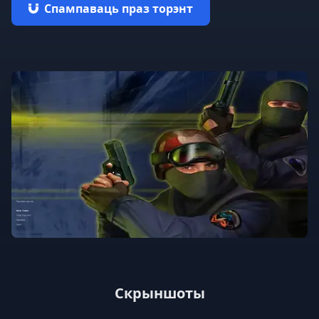
Спампаваць праз торэнт
Скрыншоты