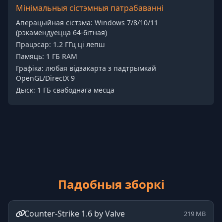
Мінімальныя сістэмныя патрабаванні
Аперацыйная сістэма: Windows 7/8/10/11
(рэкамендуецца 64-бітная)
Працэсар: 1.2 ГГц ці лепш
Памяць: 1 ГБ RAM
Графіка: любая відэакарта з падтрымкай
OpenGL/DirectX 9
Дыск: 1 ГБ свабоднага месца
Падобныя зборкі
Counter-Strike 1.6 by Valve
219 MB