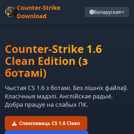
Counter-Strike
Беларуская
Download
Counter-Strike 1.6
Clean Edition (з
ботамі)
Чыстая CS 1.6 з ботамі. Без лішніх файлаў.
Класічныя мадэлі. Англійскае радыё.
Добра працуе на слабых ПК.
Спампаваць CS 1.6 Clean