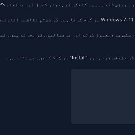
یں۔ کنفگز کو ہموار کھیل اور مستحکم FPS کے لیے ٹیون کیا گیا ہے۔
۔
رسٹس بم ڈیفیوز کرتے اور یرغمالیوں کو بچاتے ہیں۔ ٹی
In” پر کلک کریں۔ بس اتنا ہی۔