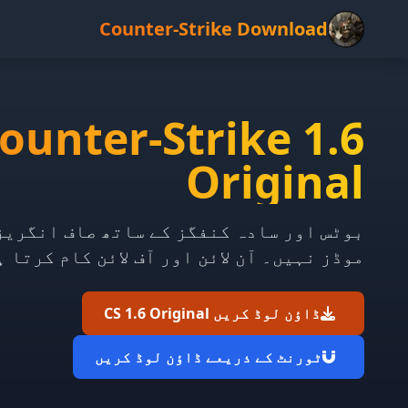
Counter-Strike Download
ounter-Strike 1.6
Original
بوٹس اور سادہ کنفگز کے ساتھ صاف انگریز
موڈز نہیں۔ آن لائن اور آف لائن کام کرتا ہ
ڈاؤن لوڈ کریں CS 1.6 Original
ٹورنٹ کے ذریعے ڈاؤن لوڈ کریں