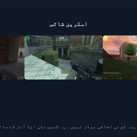
اسکرین شاٹس