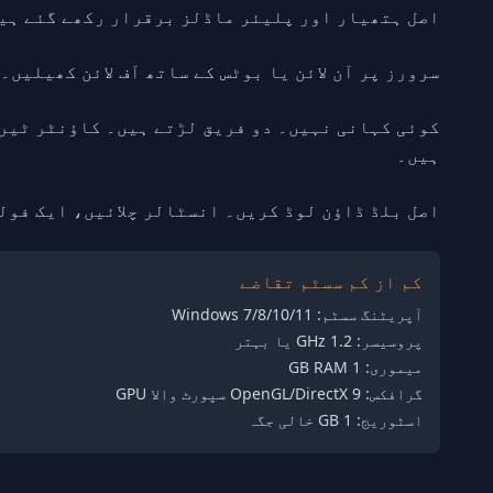
اصل ہتھیار اور پلیئر ماڈلز برقرار رکھے گئے ہیں۔ بوٹس شامل ہ
سرورز پر آن لائن یا بوٹس کے ساتھ آف لائن کھیلیں۔ Windows 7–11 پر کام کرتا ہے۔ کم سسٹم تقاضے۔ انٹرنیٹ سے کسٹم میپس بھی کام کرتے ہیں
کوئی کہانی نہیں۔ دو فریق لڑتے ہیں۔ کاؤنٹر ٹیر
ہیں۔
اصل بلڈ ڈاؤن لوڈ کریں۔ انسٹالر چلائیں، ایک فولڈر منتخب کریں اور “stall
کم از کم سسٹم تقاضے
آپریٹنگ سسٹم: Windows 7/8/10/11
پروسیسر: 1.2 GHz یا بہتر
میموری: 1 GB RAM
گرافکس: OpenGL/DirectX 9 سپورٹ والا GPU
اسٹوریج: 1 GB خالی جگہ