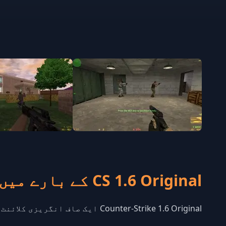
CS 1.6 Original کے بارے میں
Counter-Strike 1.6 Original ایک صاف انگریزی کلائنٹ ہے۔ کوئی اضافی موڈز نہیں۔ یہ کمیونٹی ایڈ آنز کے ساتھ مطابقت پذیر رہتا ہے۔