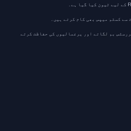
ررسٹس بم لگاتے اور یرغمالیوں کی حفاظت کرتے