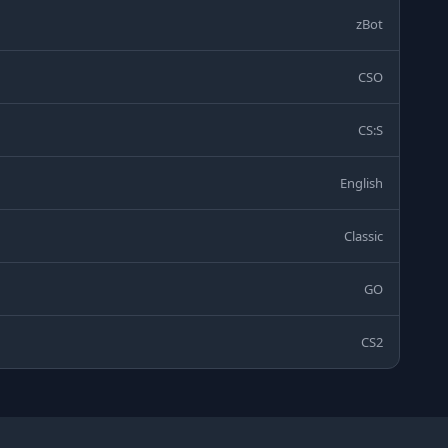
zBot
CSO
CS:S
English
Classic
GO
CS2