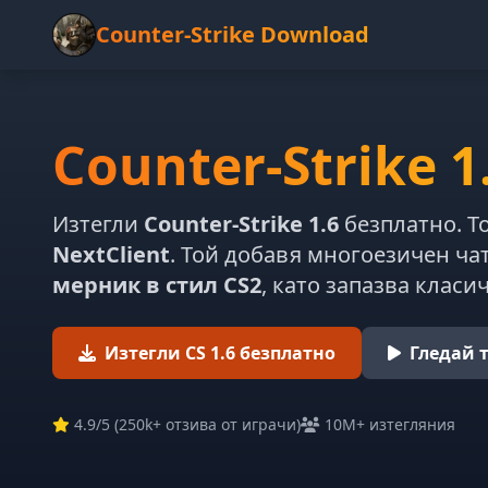
Counter-Strike Download
Counter-Strike 1
Изтегли
Counter-Strike 1.6
безплатно. Т
NextClient
. Той добавя многоезичен чат
мерник в стил CS2
, като запазва класи
Изтегли CS 1.6 безплатно
Гледай 
4.9
/5 (
250k+ отзива от играчи
)
10M+ изтегляния