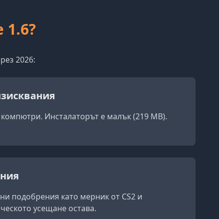
 1.6?
рез 2026:
изисквания
 компютри. Инсталаторът е малък (219 MB).
ения
зни подобрения като мерник от CS2 и
ическото усещане остава.