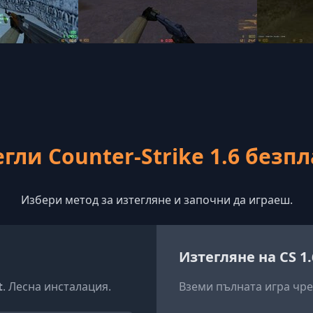
гли Counter-Strike 1.6 безп
Избери метод за изтегляне и започни да играеш.
Изтегляне на CS 1
t
. Лесна инсталация.
Вземи пълната игра чре