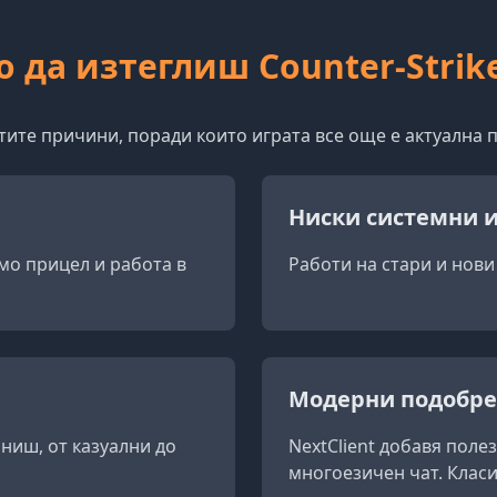
 да изтеглиш Counter-Strike
тите причини, поради които играта все още е актуална п
Ниски системни 
амо прицел и работа в
Работи на стари и нови
Модерни подобр
ниш, от казуални до
NextClient добавя поле
многоезичен чат. Клас