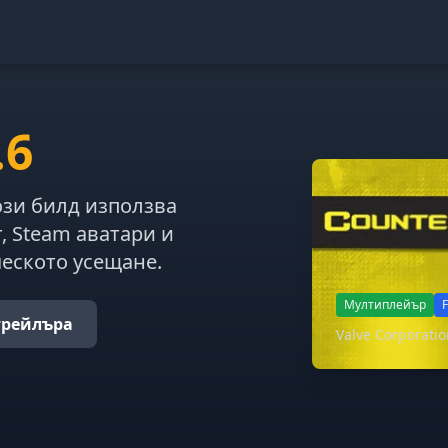
.6
ози билд използва
, Steam аватари и
ческото усещане.
Мултиплейър
трейлъра
Valve Corporati