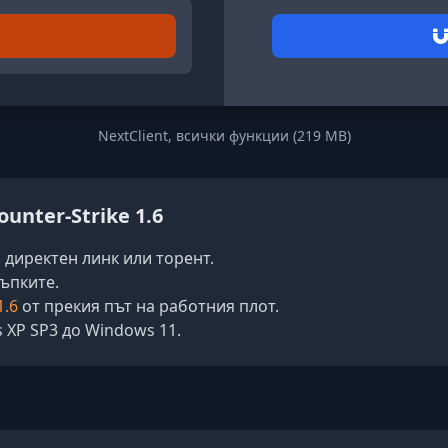
NextClient, всички функции (219 MB)
unter-Strike 1.6
 директен линк или торент.
тъпките.
1.6
от прекия път на работния плот.
 XP SP3 до Windows 11.