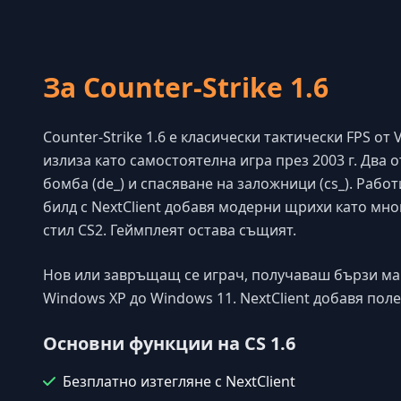
За Counter-Strike 1.6
Counter-Strike 1.6 е класически тактически FPS от V
излиза като самостоятелна игра през 2003 г. Два 
бомба (de_) и спасяване на заложници (cs_). Раб
билд с NextClient добавя модерни щрихи като мно
стил CS2. Геймплеят остава същият.
Нов или завръщащ се играч, получаваш бързи ма
Windows XP до Windows 11. NextClient добавя пол
Основни функции на CS 1.6
Безплатно изтегляне с NextClient