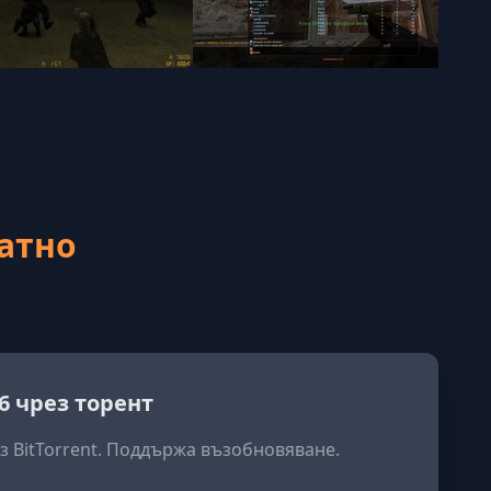
латно
.6 чрез торент
з BitTorrent. Поддържа възобновяване.