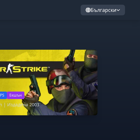
Български
FPS
Екшън
on | Издадена 2003