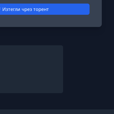
Изтегли чрез торент