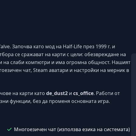
alve. Започва като мод на Half-Life през 1999 г. и
отбора се сражават на карти с цели: обезвреждане на
оти на слаби компютри и има огромна общност. Нашият
гоезичен чат, Steam аватари и настройки на мерник в
чове на карти като
de_dust2
и
cs_office
. Работи от
езни функции, без да променя основната игра.
Многоезичен чат (използва езика на системата)