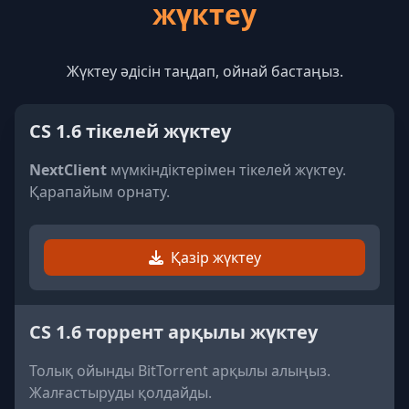
жүктеу
Жүктеу әдісін таңдап, ойнай бастаңыз.
CS 1.6 тікелей жүктеу
NextClient
мүмкіндіктерімен тікелей жүктеу.
Қарапайым орнату.
Қазір жүктеу
CS 1.6 торрент арқылы жүктеу
Толық ойынды BitTorrent арқылы алыңыз.
Жалғастыруды қолдайды.