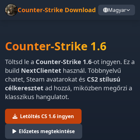
Counter-Strike Download
Magyar
Counter-Strike 1.6
Töltsd le a
Counter-Strike 1.6
-ot ingyen. Ez a
build
NextClientet
használ. Többnyelvű
chatet, Steam avatarokat és
CS2 stílusú
célkeresztet
ad hozzá, miközben megőrzi a
klasszikus hangulatot.
Letöltés CS 1.6 ingyen
Előzetes megtekintése