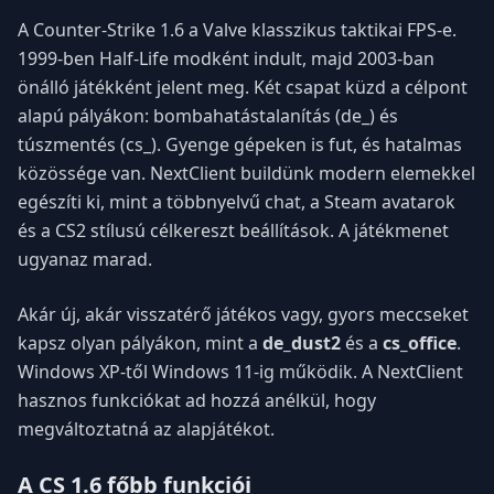
A Counter-Strike 1.6 a Valve klasszikus taktikai FPS-e.
1999-ben Half-Life modként indult, majd 2003-ban
önálló játékként jelent meg. Két csapat küzd a célpont
alapú pályákon: bombahatástalanítás (de_) és
túszmentés (cs_). Gyenge gépeken is fut, és hatalmas
közössége van. NextClient buildünk modern elemekkel
egészíti ki, mint a többnyelvű chat, a Steam avatarok
és a CS2 stílusú célkereszt beállítások. A játékmenet
ugyanaz marad.
Akár új, akár visszatérő játékos vagy, gyors meccseket
kapsz olyan pályákon, mint a
de_dust2
és a
cs_office
.
Windows XP-től Windows 11-ig működik. A NextClient
hasznos funkciókat ad hozzá anélkül, hogy
megváltoztatná az alapjátékot.
A CS 1.6 főbb funkciói