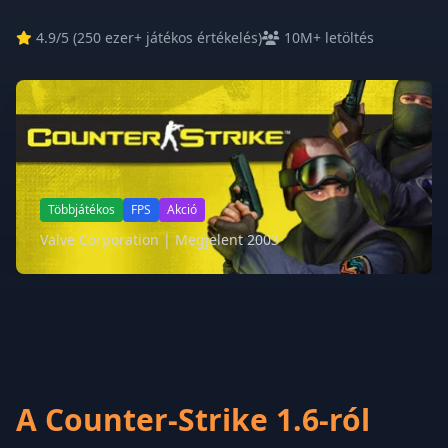
4.9
/5 (
250 ezer+ játékos értékelés
)
10M+ letöltés
Többjátékos
FPS
Akció
Valve Corporation | Megjelent 2003
A Counter-Strike 1.6-ról