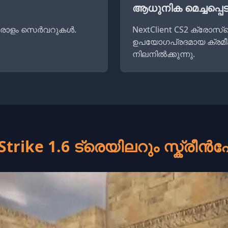
ആധുനിക മെച്ചപ്പെ
ധാരാളം സെർവറുകൾ.
NextClient CS2 ക്രോസ
ഉപയോഗപ്രദമായ ക്രമീക
നിലനിൽക്കുന്നു.
Strike 1.6 ട്രെയിലറും സ്ക്രീൻഷ