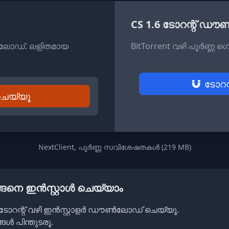
CS 1.6 ടോറന്റ് 
ലോഡ്. ലളിതമായ
BitTorrent വഴി പൂർണ്ണ ഗ
ടോറന
െയ്യൂ
NextClient, പൂർണ്ണ സവിശേഷതകൾ (219 MB)
ങ്ങനെ ഇൻസ്റ്റാൾ ചെയ്യാം
ിൽ ടോറന്റ് വഴി ഇൻസ്റ്റാളർ ഡൗൺലോഡ് ചെയ്യൂ.
ങൾ പിന്തുടരൂ.