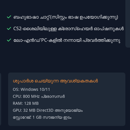
ബഹുഭാഷാ ചാറ്റ് (സിസ്റ്റം ഭാഷ ഉപയോഗിക്കുന്നു)
CS2-ശൈലിയിലുള്ള ക്രോസ്ഹെയർ ഓപ്ഷനുകൾ
ലോ-എൻഡ് PC-കളിൽ നന്നായി പ്രവർത്തിക്കുന്നു
ശുപാർശ ചെയ്യുന്ന ആവശ്യകതകൾ
OS: Windows 10/11
CPU: 800 MHz പ്രോസസർ
RAM: 128 MB
GPU: 32 MB Direct3D അനുയോജ്യം
സ്റ്റോറേജ്: 1 GB സൗജന്യ ഇടം