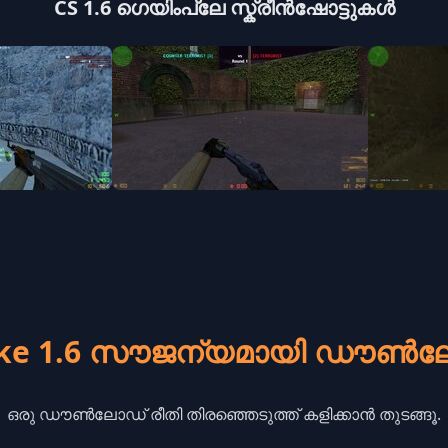
CS 1.6 ഗെയിംപ്ലേ സ്ക്രീൻഷോട്ടുകൾ
rike 1.6 സൗജന്യമായി ഡൗൺ
ഒരു ഡൗൺലോഡ് രീതി തിരഞ്ഞെടുത്ത് കളിക്കാൻ തുടങ്ങൂ.