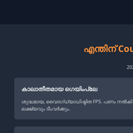
എന്തിന് C
20
കാലാതീതമായ ഗെയിംപ്ലേ
ശുദ്ധമായ, വൈദഗ്ധ്യാധിഷ്ഠിത FPS. പണം നൽകി 
ലക്ഷ്യവും ടീംവർക്കും.