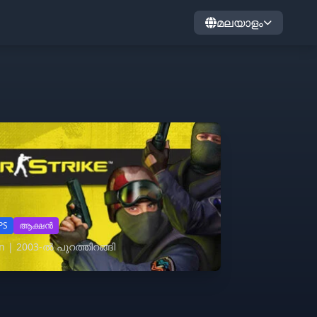
മലയാളം
PS
ആക്ഷൻ
on | 2003-ൽ പുറത്തിറങ്ങി