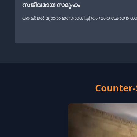
സജീവമായ സമൂഹം
കാഷ്വൽ മുതൽ മത്സരാധിഷ്ഠിതം വരെ ചേരാൻ 
Counter-