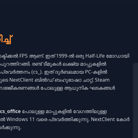
്ച്
 ടാക്ടിക്കൽ FPS ആണ്. ഇത് 1999-ൽ ഒരു Half-Life മോഡായി
ത്തിറങ്ങി. രണ്ട് ടീമുകൾ ലക്ഷ്യ മാപ്പുകളിൽ
ാപ്രവർത്തനം (cs_). ഇത് ദുർബലമായ PC-കളിൽ
ുടെ NextClient ബിൽഡ് ബഹുഭാഷാ ചാറ്റ്, Steam
സജ്ജീകരണങ്ങൾ പോലുള്ള ആധുനിക ഘടകങ്ങൾ
cs_office
പോലുള്ള മാപ്പുകളിൽ വേഗത്തിലുള്ള
തൽ Windows 11 വരെ പ്രവർത്തിക്കുന്നു. NextClient കോർ
കുന്നു.