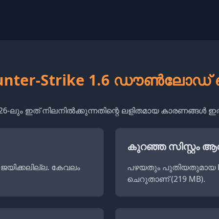
ounter-Strike 1.6 ഡൗൺലോഡ
26-ലും ഇത് നിലനിൽക്കുന്നതിന്റെ ലളിതമായ കാരണങ്ങൾ ഇ
കുറഞ്ഞ സിസ്റ്റ
ജയിക്കലില്ല. കേവലം
പഴയതും പുതിയതുമായ PC-
ചെറുതാണ് (219 MB).