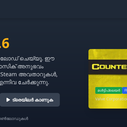
.6
ലോഡ് ചെയ്യൂ. ഈ
്ലാസിക് അനുഭവം
റ്, Steam അവതാറുകൾ,
ന്നിവ ചേർക്കുന്നു.
മൾട്ടിപ്ലെയർ
F
Valve Corporati
ട്രെയിലർ കാണുക
ഡൗൺലോഡുകൾ