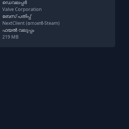
ഡെവലപ്പർ
Valve Corporation
ബേസ് പതിപ്പ്
NextClient (നോൺ-Steam)
ഫയൽ വലുപ്പം
219 MB