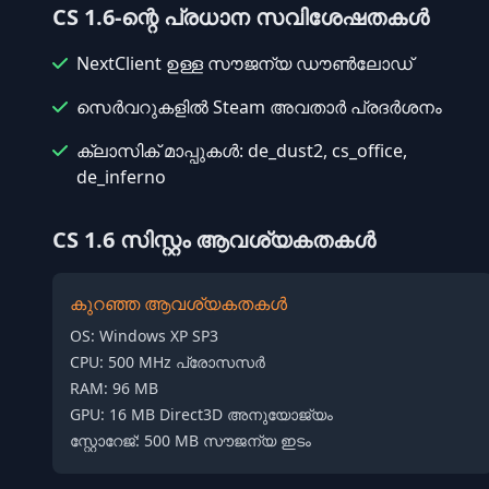
CS 1.6-ന്റെ പ്രധാന സവിശേഷതകൾ
NextClient ഉള്ള സൗജന്യ ഡൗൺലോഡ്
സെർവറുകളിൽ Steam അവതാർ പ്രദർശനം
ക്ലാസിക് മാപ്പുകൾ: de_dust2, cs_office,
de_inferno
CS 1.6 സിസ്റ്റം ആവശ്യകതകൾ
കുറഞ്ഞ ആവശ്യകതകൾ
OS: Windows XP SP3
CPU: 500 MHz പ്രോസസർ
RAM: 96 MB
GPU: 16 MB Direct3D അനുയോജ്യം
സ്റ്റോറേജ്: 500 MB സൗജന്യ ഇടം