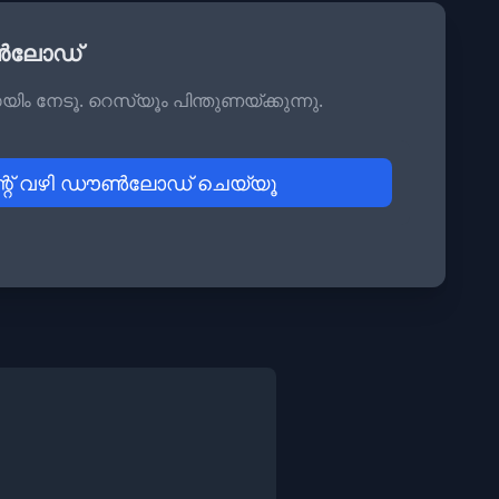
ഡൗൺലോഡ്
െയിം നേടൂ. റെസ്യൂം പിന്തുണയ്ക്കുന്നു.
്റ് വഴി ഡൗൺലോഡ് ചെയ്യൂ