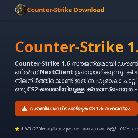
Counter-Strike Download
Counter-Strike 1
Counter-Strike 1.6
സൗജന്യമായി ഡൗൺ
ബിൽഡ്
NextClient
ഉപയോഗിക്കുന്നു. ക
നിലനിർത്തിക്കൊണ്ട് ഇത് ബഹുഭാഷാ ചാറ്
ഒരു
CS2-ശൈലിയിലുള്ള ക്രോസ്ഹെയർ
എ
ഡൗൺലോഡ് ചെയ്യുക CS 1.6 സൗജന്യം
4.9
/5 (
250k+ കളിക്കാരുടെ അവലോകനങ്ങൾ
)
10M+ 