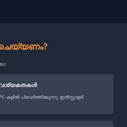
് ചെയ്യണം?
താ:
ം ആവശ്യകതകൾ
കളിൽ പ്രവർത്തിക്കുന്നു. ഇൻസ്റ്റാളർ