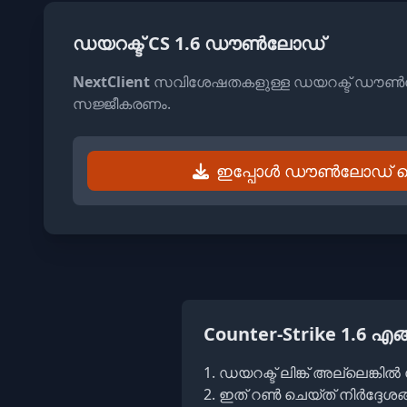
ഡയറക്ട് CS 1.6 ഡൗൺലോഡ്
NextClient
സവിശേഷതകളുള്ള ഡയറക്ട് ഡൗൺ
സജ്ജീകരണം.
ഇപ്പോൾ ഡൗൺലോഡ് ച
Counter-Strike 1.6 എ
ഡയറക്ട് ലിങ്ക് അല്ലെങ്ക
ഇത് റൺ ചെയ്ത് നിർദ്ദേശങ്