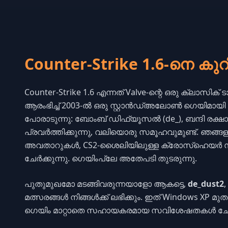
Counter-Strike 1.6-നെ കുറിച
Counter-Strike 1.6 എന്നത് Valve-ന്റെ ഒരു ക്ലാസിക്
ആരംഭിച്ച് 2003-ൽ ഒരു സ്റ്റാൻഡ്അലോൺ ഗെയിമായി പുറ
പോരാടുന്നു: ബോംബ് ഡിഫ്യൂസൽ (de_), ബന്ദി രക്ഷ
പ്രവർത്തിക്കുന്നു, വലിയൊരു സമൂഹവുമുണ്ട്. ഞങ്ങള
അവതാറുകൾ, CS2-ശൈലിയിലുള്ള ക്രോസ്ഹെയർ 
ചേർക്കുന്നു. ഗെയിംപ്ലേ അതേപടി തുടരുന്നു.
പുതുമുഖമോ മടങ്ങിവരുന്നയാളോ ആകട്ടെ,
de_dust2
,
മത്സരങ്ങൾ നിങ്ങൾക്ക് ലഭിക്കും. ഇത് Windows XP മു
ഗെയിം മാറ്റാതെ സഹായകരമായ സവിശേഷതകൾ ചേർക്