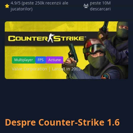
4.9
/5 (
peste 250k recenzii ale
peste 10M
jucatorilor
)
descarcari
Multiplayer
FPS
Actiune
Valve Corporation | Lansat in 2003
Despre Counter-Strike 1.6