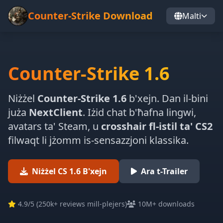
Counter-Strike Download
Malti
Counter-Strike 1.6
Niżżel
Counter-Strike 1.6
b'xejn. Dan il-bini
juża
NextClient
. Iżid chat b'ħafna lingwi,
avatars ta' Steam, u
crosshair fl-istil ta' CS2
filwaqt li jżomm is-sensazzjoni klassika.
Niżżel CS 1.6 B'xejn
Ara t-Trailer
4.9
/5 (
250k+ reviews mill-plejers
)
10M+ downloads