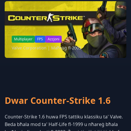
Multiplayer
FPS
Azzjoni
Valve Corporation | Maħruġ fl-2003
Dwar Counter-Strike 1.6
Counter-Strike 1.6 huwa FPS tattiku klassiku ta' Valve.
Beda bħala mod ta' Half-Life fl-1999 u nħareġ bħala