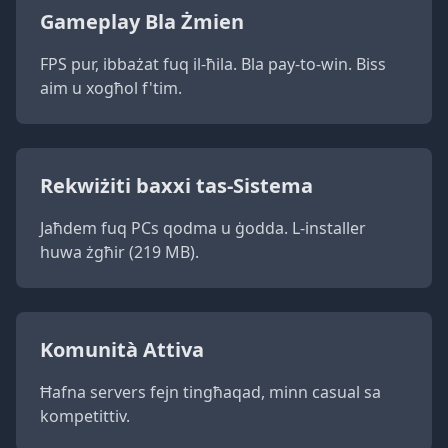
Gameplay Bla Żmien
FPS pur, ibbażat fuq il-ħila. Bla pay-to-win. Biss
aim u xogħol f'tim.
Rekwiżiti baxxi tas-Sistema
Jaħdem fuq PCs qodma u ġodda. L-installer
huwa żgħir (219 MB).
Komunità Attiva
Ħafna servers fejn tingħaqad, minn casual sa
kompetittiv.