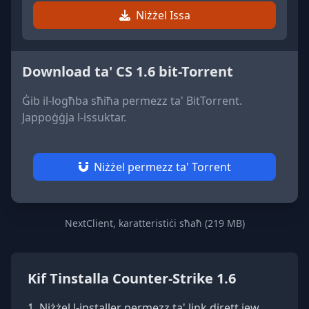
Niżżel Issa
Download ta' CS 1.6 bit-Torrent
Ġib il-logħba sħiħa permezz ta' BitTorrent.
Jappoġġja l-issuktar.
Niżżel permezz ta' Torrent
NextClient, karatteristiċi sħaħ (219 MB)
Kif Tinstalla Counter-Strike 1.6
Niżżel l-installer permezz ta' link dirett jew