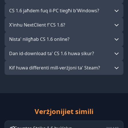
CS 1.6 jaħdem fuq il-PC tiegħi b'Windows?
X'inhu NextClient f'CS 1.6?
Nista' nilgħab CS 1.6 online?
Dan id-download ta' CS 1.6 huwa sikur?
Kif huwa differenti mill-verżjoni ta' Steam?
Verżjonijiet simili