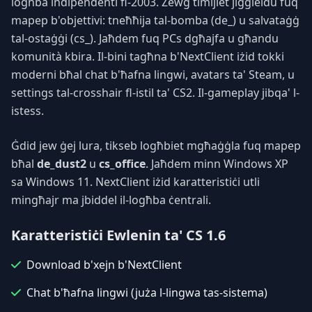
logħba indipendenti fl-2003. Żewġ timijiet jiġġieldu fuq
mapep b'objettivi: tneħħija tal-bomba (de_) u salvataġġ
tal-ostaġġi (cs_). Jaħdem fuq PCs dgħajfa u għandu
komunità kbira. Il-bini tagħna b'NextClient iżid tokki
moderni bħal chat b'ħafna lingwi, avatars ta' Steam, u
settings tal-crosshair fl-istil ta' CS2. Il-gameplay jibqa' l-
istess.
Ġdid jew ġej lura, tikseb logħbiet mgħaġġla fuq mapep
bħal
de_dust2
u
cs_office
. Jaħdem minn Windows XP
sa Windows 11. NextClient iżid karatteristiċi utli
mingħajr ma jbiddel il-logħba ċentrali.
Karatteristiċi Ewlenin ta' CS 1.6
Download b'xejn b'NextClient
Chat b'ħafna lingwi (juża l-lingwa tas-sistema)