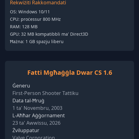
Rekwiżiti Rakkomandati
OS: Windows 10/11
CPU: proċessur 800 MHz
RAM: 128 MB
GPU: 32 MB kompatibbli ma' Direct3D
Ħażna: 1 GB spazju liberu
Fatti Mgħaġġla Dwar CS 1.6
Ġeneru
First-Person Shooter Tattiku
Data tal-Ħruġ
1 ta' Novembru, 2003
L-Aħħar Aġġornament
23 ta' Awwissu, 2026
Żviluppatur
Valve Corporation