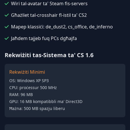
Wiri tal-avatar ta' Steam fis-servers
Għażliet tal-crosshair fl-istil ta' CS2
Mapep klassiċi: de_dust2, cs_office, de_inferno
Jaħdem tajjeb fuq PCs dgħajfa
Rekwiżiti tas-Sistema ta' CS 1.6
Rekwiżiti Minimi
OS: Windows XP SP3
CPU: proċessur 500 MHz
RAM: 96 MB
GPU: 16 MB kompatibbli ma' Direct3D
Ħażna: 500 MB spazju liberu