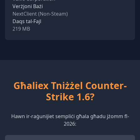
Verżjoni Bażi
NextClient (Non-Steam)
Daqs tal-Fajl
219 MB
Għaliex Tniżżel Counter-
Strike 1.6?
Hawn ir-raġunijiet sempliċi għala għadu jżomm fl-
2026: