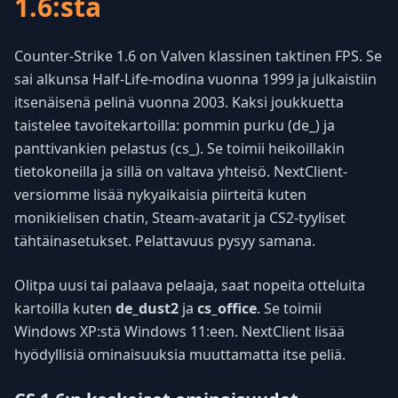
1.6:sta
Counter-Strike 1.6 on Valven klassinen taktinen FPS. Se
sai alkunsa Half-Life-modina vuonna 1999 ja julkaistiin
itsenäisenä pelinä vuonna 2003. Kaksi joukkuetta
taistelee tavoitekartoilla: pommin purku (de_) ja
panttivankien pelastus (cs_). Se toimii heikoillakin
tietokoneilla ja sillä on valtava yhteisö. NextClient-
versiomme lisää nykyaikaisia piirteitä kuten
monikielisen chatin, Steam-avatarit ja CS2-tyyliset
tähtäinasetukset. Pelattavuus pysyy samana.
Olitpa uusi tai palaava pelaaja, saat nopeita otteluita
kartoilla kuten
de_dust2
ja
cs_office
. Se toimii
Windows XP:stä Windows 11:een. NextClient lisää
hyödyllisiä ominaisuuksia muuttamatta itse peliä.