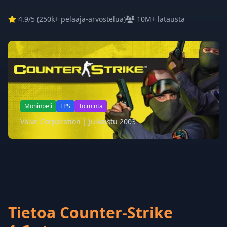
4.9
/5 (
250k+ pelaaja-arvostelua
)
10M+ latausta
Moninpeli
FPS
Toiminta
Valve Corporation | Julkaistu 2003
Tietoa Counter-Strike